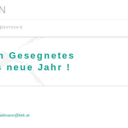
N
DEUTSCH
in Gesegnetes
s neue Jahr !
waidmann@bkk.at