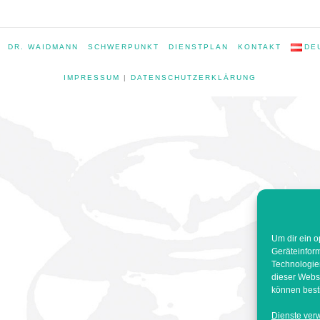
DR. WAIDMANN
SCHWERPUNKT
DIENSTPLAN
KONTAKT
DE
IMPRESSUM
|
DATENSCHUTZERKLÄRUNG
Um dir ein o
Geräteinfor
Technologien
dieser Websi
können best
Dienste ver