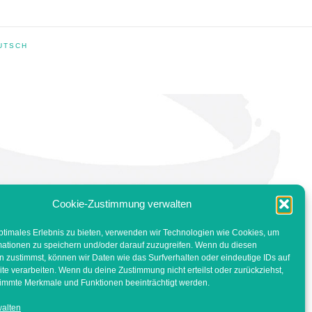
UTSCH
Cookie-Zustimmung verwalten
ptimales Erlebnis zu bieten, verwenden wir Technologien wie Cookies, um
mationen zu speichern und/oder darauf zuzugreifen. Wenn du diesen
 zustimmst, können wir Daten wie das Surfverhalten oder eindeutige IDs auf
te verarbeiten. Wenn du deine Zustimmung nicht erteilst oder zurückziehst,
immte Merkmale und Funktionen beeinträchtigt werden.
walten