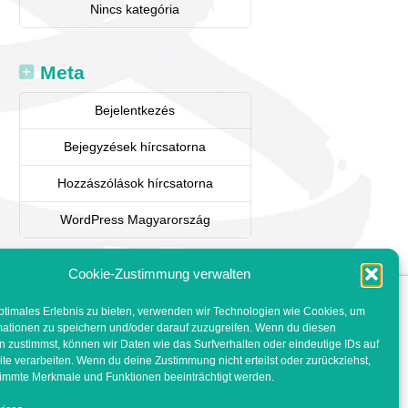
Nincs kategória
Meta
Bejelentkezés
Bejegyzések hírcsatorna
Hozzászólások hírcsatorna
WordPress Magyarország
Cookie-Zustimmung verwalten
ptimales Erlebnis zu bieten, verwenden wir Technologien wie Cookies, um
mationen zu speichern und/oder darauf zuzugreifen. Wenn du diesen
 zustimmst, können wir Daten wie das Surfverhalten oder eindeutige IDs auf
te verarbeiten. Wenn du deine Zustimmung nicht erteilst oder zurückziehst,
waidmann@bkk.at
immte Merkmale und Funktionen beeinträchtigt werden.