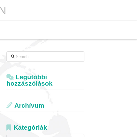
N
Search
Legutóbbi
hozzászólások
Archívum
Kategóriák