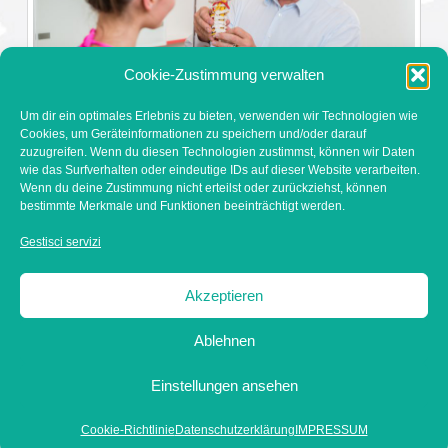
Cookie-Zustimmung verwalten
DR. WAIDMANN
Um dir ein optimales Erlebnis zu bieten, verwenden wir Technologien wie
Cookies, um Geräteinformationen zu speichern und/oder darauf
zuzugreifen. Wenn du diesen Technologien zustimmst, können wir Daten
wie das Surfverhalten oder eindeutige IDs auf dieser Website verarbeiten.
Wenn du deine Zustimmung nicht erteilst oder zurückziehst, können
bestimmte Merkmale und Funktionen beeinträchtigt werden.
Dr. Eckart Waidmann
│ Dorfstraße 91 │ 9546 Bad
Gestisci servizi
Kleinkirchheim
Ordination: +43 (0) 4240 / 81 80 │ Mobil: +43 (0) 664 / 28 24
Akzeptieren
017 │ Email:
reception.waidmann@bkk.at
Ablehnen
HOME
DOTT. WAIDMANN
SPECIALIZZAZIONE
Einstellungen ansehen
ORARI DI TURNO
CONTATTO
ITALIANO
Cookie-Richtlinie
Datenschutzerklärung
IMPRESSUM
IMPRESSUM
|
DATENSCHUTZERKLÄRUNG